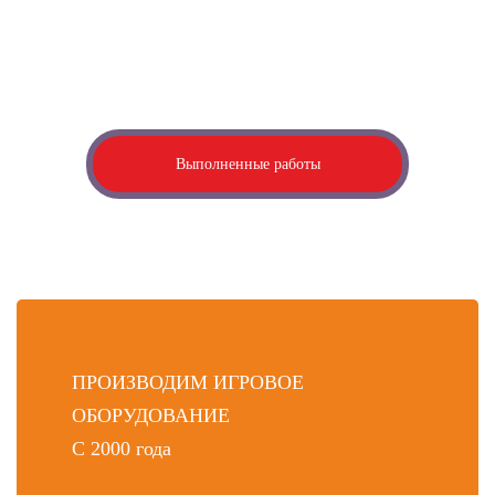
Посмотрите наши выполненные работы
Если у вас есть идея, видение, вы можете оставить заявку на
создание
3Д-проекта, который мы разработаем индивидуально
для вас
Выполненные работы
ПРОИЗВОДИМ ИГРОВОЕ
ОБОРУДОВАНИЕ
С 2000 года