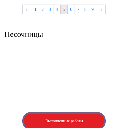
←
1
2
3
4
5
6
7
8
9
→
Песочницы
Посмотрите наши выполненные работы
Если у вас есть идея, видение, вы можете оставить заявку на
создание
3Д-проекта, который мы разработаем индивидуально
для вас
Выполненные работы