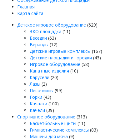
Обслуживание детской площадки
Главная
Карта сайта
Товаров:
Детское игровое оборудование
629
Товаров:
629
ЭКО площадки
11
Товаров:
11
Беседки
63
63
Товаров:
Веранды
12
12
Товаров:
Детские игровые комплексы
167
Товаров:
167
Детские площадки и городки
43
Товаров:
43
Игровое оборудование
58
Товаров:
58
Канатные изделия
10
Товаров:
10
Карусели
20
Товаров:
20
Лазы
2
2
Товаров:
Песочницы
99
Товаров:
99
Горки
43
43
Товаров:
Качалки
100
Товаров:
100
Качели
39
39
Товаров:
Спортивное оборудование
313
Товаров:
313
Баскетбольные щиты
11
11
Товаров:
Гимнастические комплексы
83
Товаров:
83
Мишени для мяча
9