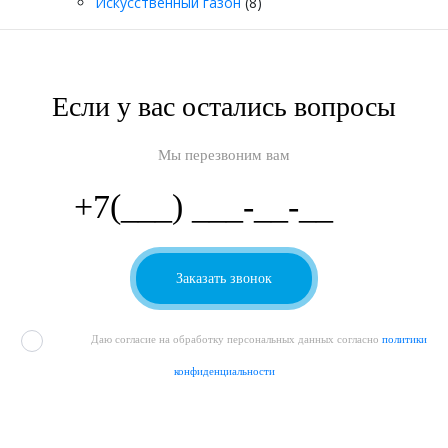
5
Товаров:
Искусственный газон
8
8
Если у вас остались вопросы
Мы перезвоним вам
Даю согласие на обработку персональных данных согласно
политики
конфиденциальности