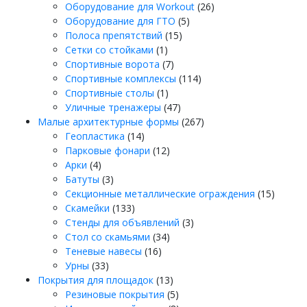
9
Товаров:
Оборудование для Workout
26
Товаров:
26
Оборудование для ГТО
5
Товаров:
5
Полоса препятствий
15
1
15
Сетки со стойками
1
товар
Товаров:
Спортивные ворота
7
7
Товаров:
Спортивные комплексы
114
1
114
Спортивные столы
1
товар
Товаров:
Уличные тренажеры
47
47
Товаров:
Малые архитектурные формы
267
Товаров:
267
Геопластика
14
14
Товаров:
Парковые фонари
12
Товаров:
12
Арки
4
4
Товаров:
Батуты
3
3
Товаро
Секционные металлические ограждения
15
Товаров:
15
Скамейки
133
133
Товаров:
Стенды для объявлений
3
Товаров:
3
Стол со скамьями
34
Товаров:
34
Теневые навесы
16
Товаров:
16
Урны
33
33
Товаров:
Покрытия для площадок
13
13
Товаров:
Резиновые покрытия
5