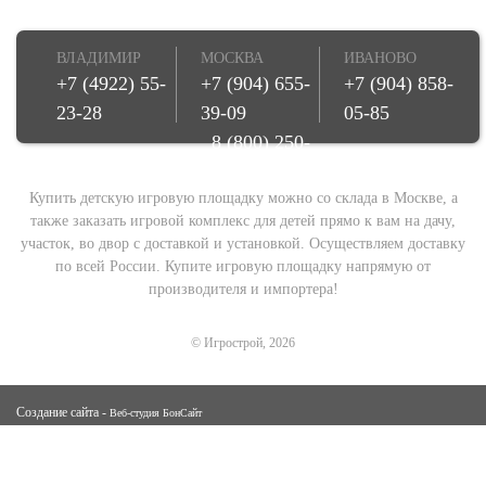
ВЛАДИМИР
МОСКВА
ИВАНОВО
+7 (4922) 55-
+7 (904) 655-
+7 (904) 858-
23-28
39-09
05-85
8 (800) 250-
08-78
Купить детскую игровую площадку можно со склада в Москве, а
также заказать игровой комплекс для детей прямо к вам на дачу,
участок, во двор с доставкой и установкой. Осуществляем доставку
по всей России. Купите игровую площадку напрямую от
производителя и импортера!
© Игрострой, 2026
Создание сайта -
Веб-студия БонСайт
Карта сайта
Политика конфиденциальности
Производство
Гарантии