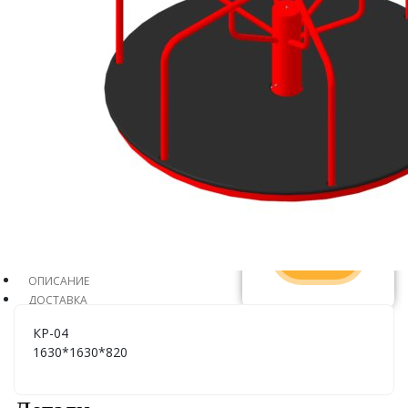
АРТИКУЛ:
КР-04
ГАБАРИТЫ:
1630 x 820 x
1630
ЦЕНА:
По
запросу
Узнать
стоимость
ОПИСАНИЕ
ДОСТАВКА
КР-04
1630*1630*820