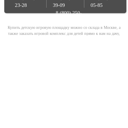
23-28
39-09
05-85
8 (800) 250-
08-78
Купить детскую игровую площадку можно со склада в Москве, а
также заказать игровой комплекс для детей прямо к вам на дачу,
участок, во двор с доставкой и установкой. Осуществляем доставку
по всей России. Купите игровую площадку напрямую от
производителя и импортера!
© Игрострой, 2026
Создание сайта -
Веб-студия БонСайт
Карта сайта
Политика конфиденциальности
Производство
Гарантии