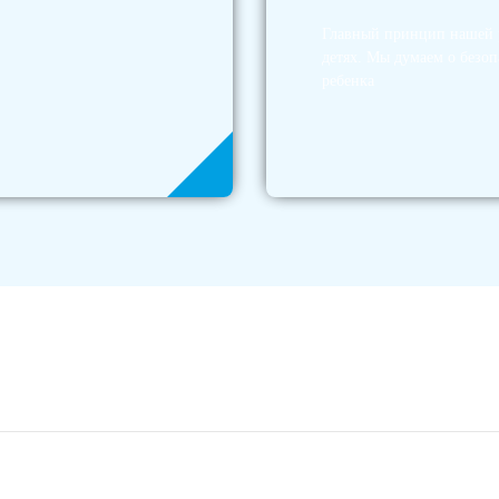
Главный принцип нашей р
детях. Мы думаем о безоп
ребенка