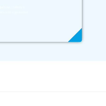
аботы - забота о
асности и развитии